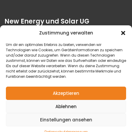
New Energy und Solar UG
Blumenstr. 22
Zustimmung verwalten
39218 Schönebeck
Um dir ein optimales Erlebnis zu bieten, verwenden wir
Öffnungszeiten:
Technologien wie Cookies, um Geräteinformationen zu speichern
Montag bis Donnerstag 9-12 und 14-16 Uhr
und/oder darauf zuzugreifen. Wenn du diesen Technologien
zustimmst, können wir Daten wie das Surfverhalten oder eindeutige
Freitag 9-12 Uhr
IDs auf dieser Website verarbeiten. Wenn du deine Zustimmung
nicht erteilst oder zurückziehst, können bestimmte Merkmale und
Funktionen beeinträchtigt werden.
03928 4639468
info@sbk-solar.de
Akzeptieren
Ablehnen
Einstellungen ansehen
Copyright 2026 © new-energy-solar.de
Design:
dh-creative-webdesign.de
Datenschutz
Impressum