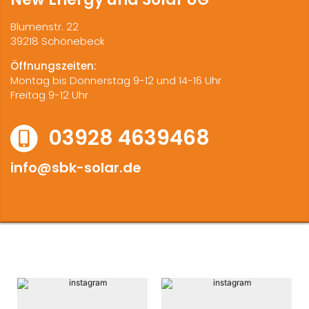
Blumenstr. 22
39218 Schönebeck
Öffnungszeiten:
Montag bis Donnerstag 9-12 und 14-16 Uhr
Freitag 9-12 Uhr
03928 4639468
info@sbk-solar.de